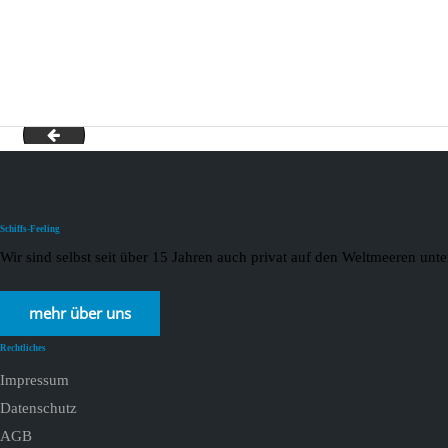
Fluss 23.01.2021
Schiffs-Feeling
Wir sind selbst seit über 15 Jahren auch privat auf den Weltmeeren un
mehr über uns
Rechtliches
Impressum
Datenschutz
AGB