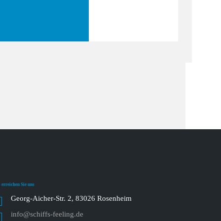
 erreichen Sie uns
Georg-Aicher-Str. 2, 83026 Rosenheim
info@schiffs-feeling.de