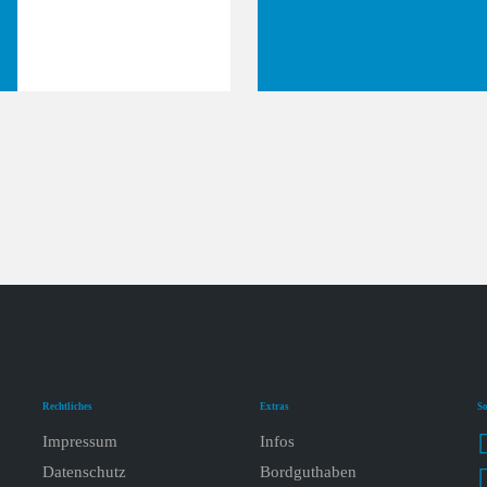
Rechtliches
Extras
So
Impressum
Infos
Datenschutz
Bordguthaben