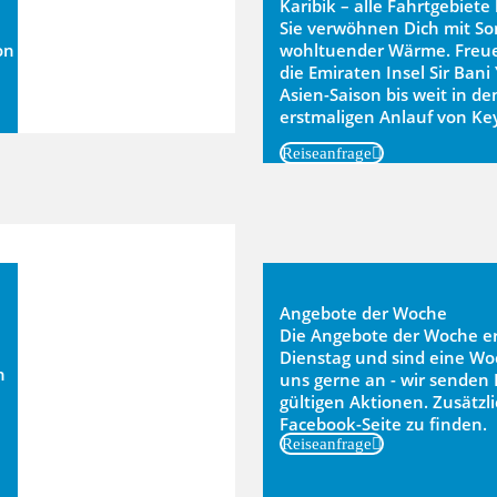
Karibik – alle Fahrtgebiet
Sie verwöhnen Dich mit So
on
wohltuender Wärme. Freue 
die Emiraten Insel Sir Bani
Asien-Saison bis weit in d
erstmaligen Anlauf von Ke
Reiseanfrage
Angebote der Woche
Die Angebote der Woche e
Dienstag und sind eine Wo
n
uns gerne an - wir senden 
gültigen Aktionen. Zusätzli
Facebook-Seite zu finden.
Reiseanfrage