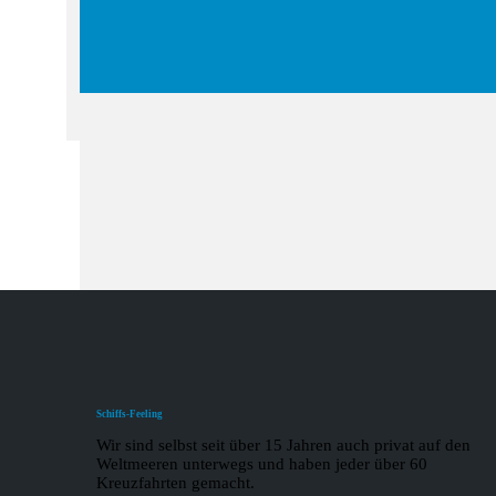
Schiffs-Feeling
Wir sind selbst seit über 15 Jahren auch privat auf den
Weltmeeren unterwegs und haben jeder über 60
Kreuzfahrten gemacht.