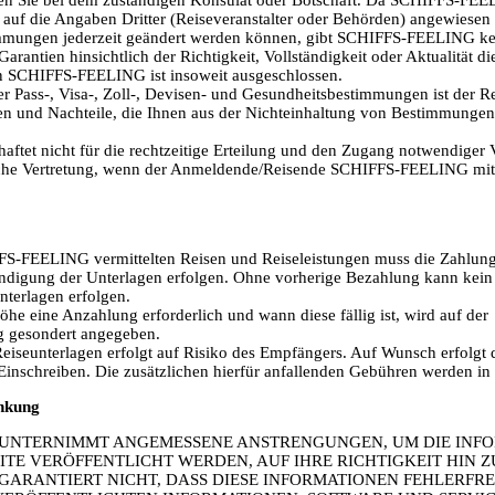
 auf die Angaben Dritter (Reiseveranstalter oder Behörden) angewiesen 
mmungen jederzeit geändert werden können, gibt SCHIFFS-FEELING kei
arantien hinsichtlich der Richtigkeit, Vollständigkeit oder Aktualität d
n SCHIFFS-FEELING ist insoweit ausgeschlossen.
er Pass-, Visa-, Zoll-, Devisen- und Gesundheitsbestimmungen ist der Re
en und Nachteile, die Ihnen aus der Nichteinhaltung von Bestimmungen
tet nicht für die rechtzeitige Erteilung und den Zugang notwendiger V
sche Vertretung, wenn der Anmeldende/Reisende SCHIFFS-FEELING mit
FS-FEELING vermittelten Reisen und Reiseleistungen muss die Zahlung 
ändigung der Unterlagen erfolgen. Ohne vorherige Bezahlung kann kein
terlagen erfolgen.
he eine Anzahlung erforderlich und wann diese fällig ist, wird auf der
g gesondert angegeben.
eiseunterlagen erfolgt auf Risiko des Empfängers. Auf Wunsch erfolgt 
Einschreiben. Die zusätzlichen hierfür anfallenden Gebühren werden in
nkung
G UNTERNIMMT ANGEMESSENE ANSTRENGUNGEN, UM DIE INFO
ITE VERÖFFENTLICHT WERDEN, AUF IHRE RICHTIGKEIT HIN 
 GARANTIERT NICHT, DASS DIESE INFORMATIONEN FEHLERFREI