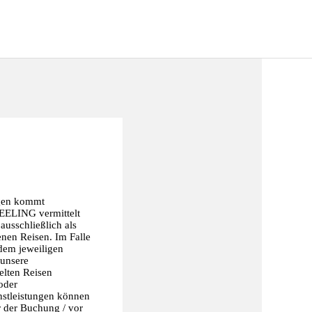
ngen kommt
FEELING vermittelt
ausschließlich als
nen Reisen. Im Falle
dem jeweiligen
 unsere
elten Reisen
oder
nstleistungen können
r der Buchung / vor