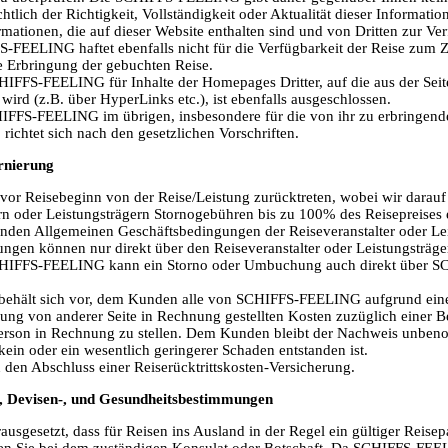
tlich der Richtigkeit, Vollständigkeit oder Aktualität dieser Informatio
ormationen, die auf dieser Website enthalten sind und von Dritten zur Ver
FEELING haftet ebenfalls nicht für die Verfügbarkeit der Reise zum Z
e Erbringung der gebuchten Reise.
HIFFS-FEELING für Inhalte der Homepages Dritter, auf die aus der Sei
rd (z.B. über HyperLinks etc.), ist ebenfalls ausgeschlossen.
IFFS-FEELING im übrigen, insbesondere für die von ihr zu erbringend
 richtet sich nach den gesetzlichen Vorschriften.
rnierung
 vor Reisebeginn von der Reise/Leistung zurücktreten, wobei wir darauf
ern oder Leistungsträgern Stornogebühren bis zu 100% des Reisepreise
enden Allgemeinen Geschäftsbedingungen der Reiseveranstalter oder Lei
en können nur direkt über den Reiseveranstalter oder Leistungsträger
HIFFS-FEELING kann ein Storno oder Umbuchung auch direkt über 
hält sich vor, dem Kunden alle von SCHIFFS-FEELING aufgrund ein
ng von anderer Seite in Rechnung gestellten Kosten zuzüglich einer 
erson in Rechnung zu stellen. Dem Kunden bleibt der Nachweis unbe
n oder ein wesentlich geringerer Schaden entstanden ist.
den Abschluss einer Reiserücktrittskosten-Versicherung.
ll-, Devisen-, und Gesundheitsbestimmungen
usgesetzt, dass für Reisen ins Ausland in der Regel ein gültiger Reisepas
ten Sie bei dem zuständigen Konsulat oder Botschaft. Da SCHIFFS-FEEL