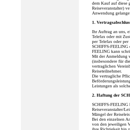
dem Kauf auf diese 
Reiseveranstalter) v
Anwendung gelange
1. Vertragsabschlus
Ihr Auftrag an uns, e
Telefax oder mit Zu
per Telefax oder p
SCHIFFS-FEELING ei
FEELING kann schrift
Mit der Anmeldung we
(insbesondere für di
vertraglichen Verein
Reiseteilnehmer.
Die vertragliche Pf
Beförderungsleistung
Leistungen als solch
2. Haftung der SC
SCHIFFS-FEELING haf
Reiseveranstalter/Le
Mängel der Reiseleis
Bei den einzelnen A
von den jeweiligen 
ihre Richtigkeit hi