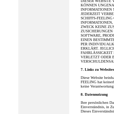
DIESER WEBSITE
KÖNNEN UNGENAU
INFORMATIONEN 
JEDERZEIT VERB
SCHIFFS-FEELING
INFORMATIONEN,
ZWECK KEINE ZUS
ZUSICHERUNGEN 
SOFTWARE, PROD
EINEN BESTIMMTE
PER INDIVIDUAL
ERKLÄRT. JEGLIC
FAHRLÄSSIGKEIT
VERLETZT ODER B
VERSCHULDENSAB
7. Links zu Websites
Diese Website beinh
FEELING hat keinerle
keine Verantwortung 
8. Datennutzung
Ihre persönlichen Da
Einverständnis, in Z
Dieses Einverständnis