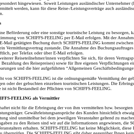
gesondert hingewiesen. Soweit Leistungen ausländischer Unternehmer (L
ermittelt werden, kann für diese Reise-/Leistungsverträge auch ausländis
n.
s
ine Beförderung oder eine sonstige touristische Leistung zu besorgen, ka
stimmung von SCHIFFS-FEELING per E-Mail erfolgen. Mit der Annahme I
er E-Mail getätigten Buchung durch SCHIFFS-FEELING kommt zwischen
n Vermittlungsvertrag zustande. Die Annahme des Buchungsauftrage
lich, per Telefax oder über E-Mail erfolgen.
iterer Reiseteilnehmer/innen verpflichten Sie sich, für deren Vertragsp
e Bezahlung des Reisepreises) sowie für Ihre eigenen Verpflichtungen e
barungen und die hier aufgeführten “Allgemeinen Geschäftsbedingungen”
licht von SCHIFFS-FEELING ist die ordnungsgemäße Vermittlung der ge
en oder der gebuchten einzelnen touristischen Leistungen. Die Erbrin
e ist nicht Bestandteil der Pflichten von SCHIFFS-FEELING.
HIFFS-FEELING als Vermittler
tet nicht für die Erbringung der von ihm vermittelten bzw. besorgten
istungsträger. Gewährleistungsansprüche des Kunden hinsichtlich etwaig
tung sind unmittelbar bei dem jeweiligen Veranstalter geltend zu mache
ngaben zu den Reisen sind wir auf die Informationen angewiesen, di
Veranstaltern erhalten. SCHIFFS-FEELING hat keine Möglichkeit, diese 
n zu überprüfen. Die SCHIFFS-FEELING gibt daher gegenüber Ihnen keine