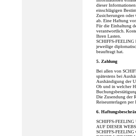
dieser Informationen
einschlägigen Besti
Zusicherungen oder G
ab. Eine Haftung vo
Für die Einhaltung d
verantwortlich. Kost
Ihren Lasten.
SCHIFFS-FEELING haf
jeweilige diplomati
beauftragt hat.
5. Zahlung
Bei allen von SCHIF
spätestens bei Aush
Aushändigung der Un
Ob und in welcher Hö
Buchungsbestätigun
Die Zusendung der R
Reiseunterlagen per 
6. Haftungsbeschrä
SCHIFFS-FEELIN
AUF DIESER WEBS
SCHIFFS-FEELING