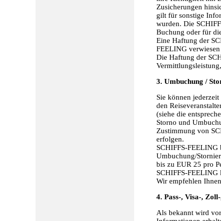
Zusicherungen hinsich
gilt für sonstige Inf
wurden. Die SCHIFFS-
Buchung oder für di
Eine Haftung der SC
FEELING verwiesen wi
Die Haftung der SCH
Vermittlungsleistung,
3. Umbuchung / Sto
Sie können jederzeit
den Reiseveranstalt
(siehe die entsprech
Storno und Umbuchung
Zustimmung von SC
erfolgen.
SCHIFFS-FEELING be
Umbuchung/Stornieru
bis zu EUR 25 pro P
SCHIFFS-FEELING kei
Wir empfehlen Ihnen 
4. Pass-, Visa-, Zo
Als bekannt wird vora
Informationen erhal