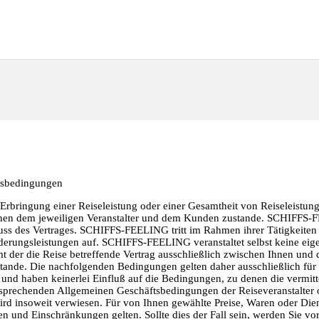
tsbedingungen
 Erbringung einer Reiseleistung oder einer Gesamtheit von Reiseleistu
chen dem jeweiligen Veranstalter und dem Kunden zustande. SCHIFFS-
uss des Vertrages. SCHIFFS-FEELING tritt im Rahmen ihrer Tätigkeiten 
derungsleistungen auf. SCHIFFS-FEELING veranstaltet selbst keine eige
 der die Reise betreffende Vertrag ausschließlich zwischen Ihnen und 
stande. Die nachfolgenden Bedingungen gelten daher ausschließlich für
t und haben keinerlei Einfluß auf die Bedingungen, zu denen die vermitt
ntsprechenden Allgemeinen Geschäftsbedingungen der Reiseveranstalter 
ird insoweit verwiesen. Für von Ihnen gewählte Preise, Waren oder Die
 und Einschränkungen gelten. Sollte dies der Fall sein, werden Sie vo