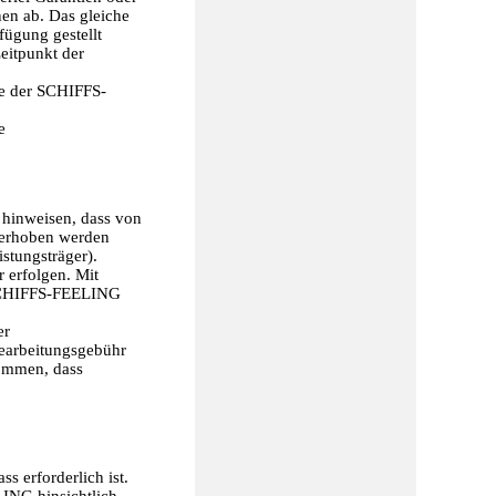
nen ab. Das gleiche
fügung gestellt
eitpunkt der
te der SCHIFFS-
e
 hinweisen, dass von
s erhoben werden
stungsträger).
 erfolgen. Mit
SCHIFFS-FEELING
er
Bearbeitungsgebühr
nommen, dass
s erforderlich ist.
ING hinsichtlich