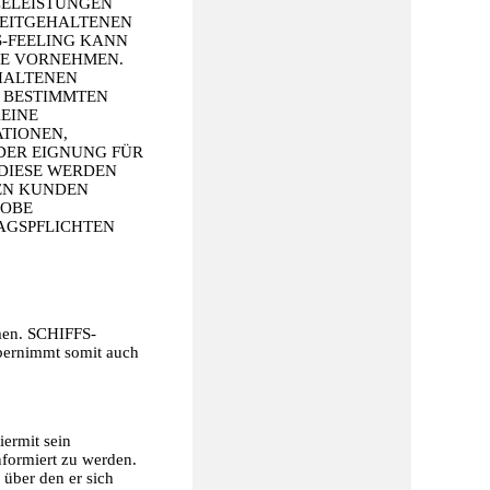
CELEISTUNGEN
REITGEHALTENEN
-FEELING KANN
TE VORNEHMEN.
THALTENEN
M BESTIMMTEN
KEINE
TIONEN,
DER EIGNUNG FÜR
 DIESE WERDEN
EN KUNDEN
ROBE
AGSPFLICHTEN
mmen. SCHIFFS-
übernimmt somit auch
iermit sein
nformiert zu werden.
 über den er sich