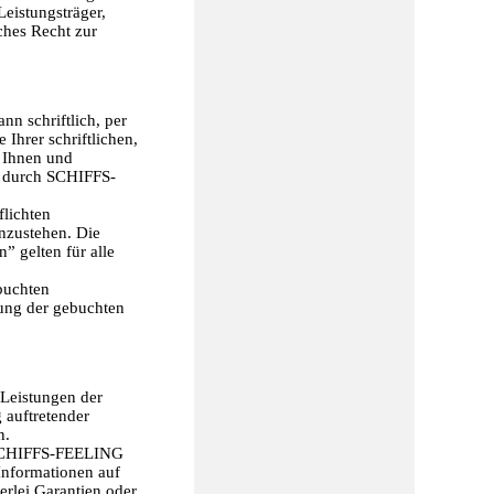
eistungsträger,
ches Recht zur
nn schriftlich, per
hrer schriftlichen,
 Ihnen und
s durch SCHIFFS-
flichten
inzustehen. Die
 gelten für alle
buchten
gung der gebuchten
 Leistungen der
 auftretender
n.
e SCHIFFS-FEELING
Informationen auf
rlei Garantien oder