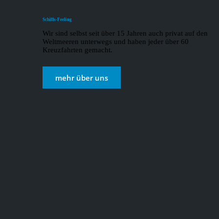
Schiffs-Feeling
Wir sind selbst seit über 15 Jahren auch privat auf den
Weltmeeren unterwegs und haben jeder über 60
Kreuzfahrten gemacht.
mehr über uns