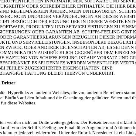
 VERÖFFENTLICHTEN INFORMATIONEN, SOFTWARE UND SERVI
IGKEITEN ODER SCHREIBFEHLER ENTHALTEN. DIE HIER BE
SIND REGELMÄSSIGEN ÄNDERUNGEN UNTERWORFEN. SCHIFFS
ESSERUNGEN UND/ODER VERÄNDERUNGEN AN DIESER WEBSI
 GIBT BEZÜGLICH DER EIGNUNG DER IN DIESER WEBSITE EN
 SOFTWARE, PRODUKTEN UND SERVICELEISTUNGEN ZU EINE
ICHERUNGEN ODER GARANTIEN AB. SCHIFFS-FEELING GIBT 
ODER GARANTIEERKLÄRUNGEN BEZÜGLICH DIESER INFORMA
UKTE UND SERVICELEISTUNGEN, INSBESONDERE BEZÜGLICH 
N ZWECK, ODER ANDERER EIGENSCHAFTEN AB, ES SEI DENN
KOMMUNIKATION AUSDRÜCKLICH GEGENÜBER DEM EINZELN
HE HAFTUNG VON SCHIFFS-FEELING IST AUF VORSATZ UND G
 BESCHRÄNKT, ES SEI DENN ES WERDEN WESENTLICHE VERTR
EI FEHLEN ZUGESICHERTER EIGENSCHAFTEN. EINE
HÄNGIGE HAFTUNG BLEIBT HIERVON UNBERÜHRT.
 Dritter
altet Hyperlinks zu anderen Websites, die von anderen Betreibern sta
i Einfluß auf den Inhalt und die Gestaltung der gelinkten Seiten und 
für diese Websites.
ten werden nicht an Dritte weitergegeben. Der Reiseinteressent erklärt h
ukunft von der Schiffs-Feeling per Email über Angebote und Aktionen i
 kann er jederzeit widerrufen. Unter der Rubrik Newsletter ist ein Link,