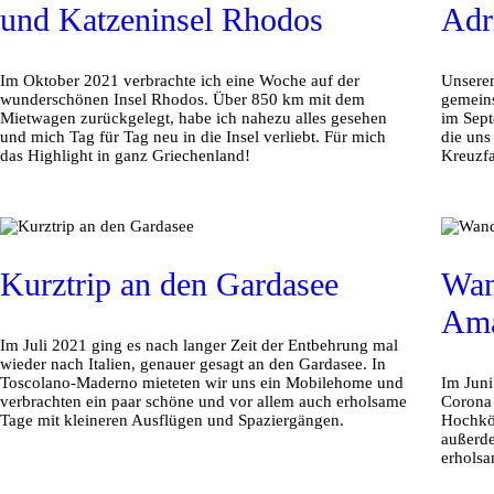
und Katzeninsel Rhodos
Adr
Im Oktober 2021 verbrachte ich eine Woche auf der
Unseren
wunderschönen Insel Rhodos. Über 850 km mit dem
gemein
Mietwagen zurückgelegt, habe ich nahezu alles gesehen
im Sept
und mich Tag für Tag neu in die Insel verliebt. Für mich
die uns
das Highlight in ganz Griechenland!
Kreuzfa
Kurztrip an den Gardasee
Wan
Ama
Im Juli 2021 ging es nach langer Zeit der Entbehrung mal
wieder nach Italien, genauer gesagt an den Gardasee. In
Toscolano-Maderno mieteten wir uns ein Mobilehome und
Im Juni
verbrachten ein paar schöne und vor allem auch erholsame
Corona 
Tage mit kleineren Ausflügen und Spaziergängen.
Hochkön
außerde
erholsa