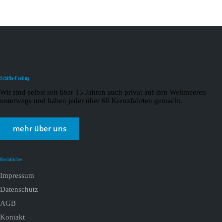
Schiffs-Feeling
Wir sind selbst seit über 15 Jahren auch privat auf den Weltmeeren
unterwegs und haben jeder über 60 Kreuzfahrten gemacht.
mehr über uns
Rechtliches
Impressum
Datenschutz
AGB
Kontakt