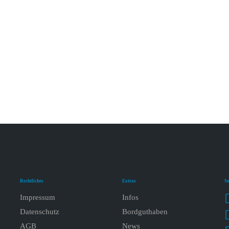
Rechtliches
Extras
So
Impressum
Infos
Datenschutz
Bordguthaben
AGB
News