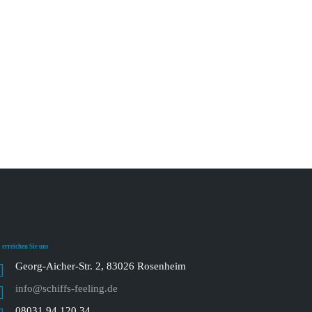
 erreichen Sie uns
Georg-Aicher-Str. 2, 83026 Rosenheim
info@schiffs-feeling.de
08031 94 120 34