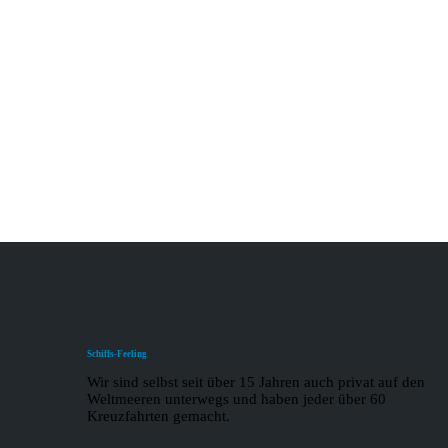
Schiffs-Feeling
Wir sind selbst seit über 15 Jahren auch privat auf den
Weltmeeren unterwegs und haben jeder über 60
Kreuzfahrten gemacht.