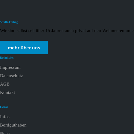
Schiffs-Feeling
Wir sind selbst seit über 15 Jahren auch privat auf den Weltmeeren un
mehr über uns
Rechtliches
Impressum
Datenschutz
AGB
Kontakt
Extras
Infos
Bordguthaben
News