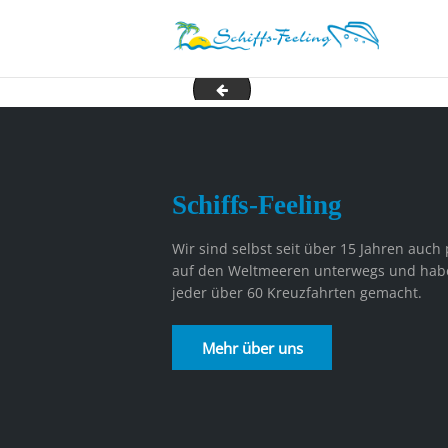
suedafrika
Schiffs-Feeling
Wir sind selbst seit über 15 Jahren auch 
auf den Weltmeeren unterwegs und hab
jeder über 60 Kreuzfahrten gemacht.
Mehr über uns