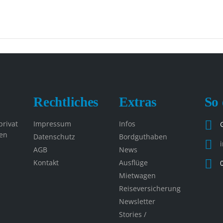
Rechtliches
Extras
So 
privat
Impressum
Infos
en
Datenschutz
Bordguthaben
AGB
News
Kontakt
Ausflüge
Mietwagen
Reiseversicherung
Newsletter
Stories /