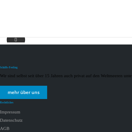
Hurtigruten 06.01 (2)
Schiffs-Feeling
Wir sind selbst seit über 15 Jahren auch privat auf den Weltmeeren un
mehr über uns
Rechtliches
Impressum
Datenschutz
AGB