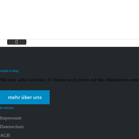
AROS1-min
Schiffs-Feeling
Wir sind selbst seit über 15 Jahren auch privat auf den Weltmeeren un
mehr über uns
Rechtliches
Impressum
Datenschutz
AGB