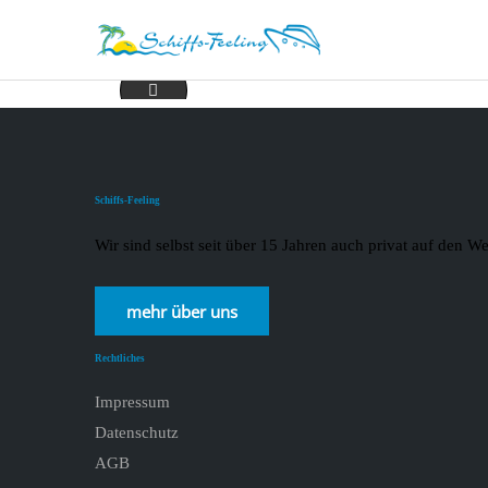
teaserbox_2484622515
Schiffs-Feeling
Wir sind selbst seit über 15 Jahren auch privat auf den
mehr über uns
Rechtliches
Impressum
Datenschutz
AGB