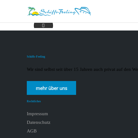
teaserbox_2484622514
Schiffs-Feeling
Wir sind selbst seit über 15 Jahren auch privat auf den
mehr über uns
Rechtliches
Impressum
Datenschutz
AGB