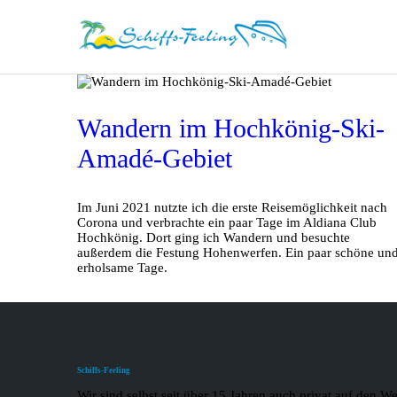
Wandern im Hochkönig-Ski-
Amadé-Gebiet
Im Juni 2021 nutzte ich die erste Reisemöglichkeit nach
Corona und verbrachte ein paar Tage im Aldiana Club
Hochkönig. Dort ging ich Wandern und besuchte
außerdem die Festung Hohenwerfen. Ein paar schöne un
erholsame Tage.
Schiffs-Feeling
Wir sind selbst seit über 15 Jahren auch privat auf den