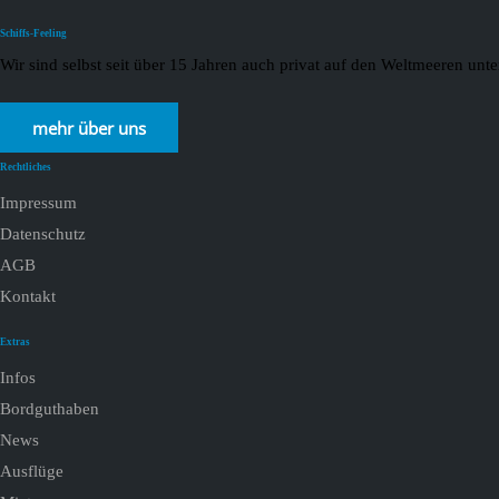
Schiffs-Feeling
Wir sind selbst seit über 15 Jahren auch privat auf den Weltmeeren un
mehr über uns
Rechtliches
Impressum
Datenschutz
AGB
Kontakt
Extras
Infos
Bordguthaben
News
Ausflüge