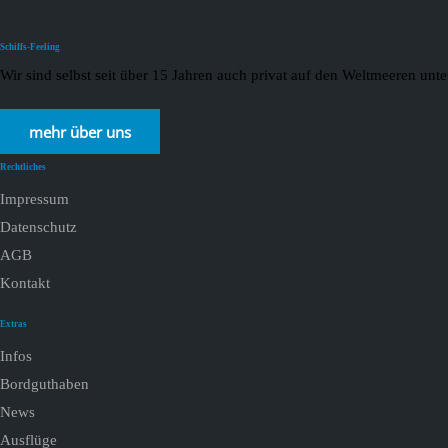
Schiffs-Feeling
Wir sind selbst seit über 15 Jahren auch privat auf den Weltmeeren un
mehr über uns
Rechtliches
Impressum
Datenschutz
AGB
Kontakt
Extras
Infos
Bordguthaben
News
Ausflüge