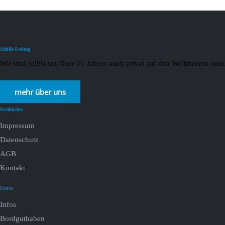
Schiffs-Feeling
Wir sind selbst seit über 15 Jahren auch privat auf den Weltmeeren un
mehr über uns
Rechtliches
Impressum
Datenschutz
AGB
Kontakt
Extras
Infos
Bordguthaben