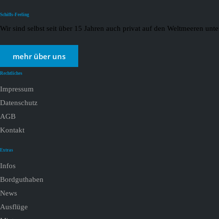
Schiffs-Feeling
Wir sind selbst seit über 15 Jahren auch privat auf den Weltmeeren un
mehr über uns
Rechtliches
Impressum
Datenschutz
AGB
Kontakt
Extras
Infos
Bordguthaben
News
Ausflüge