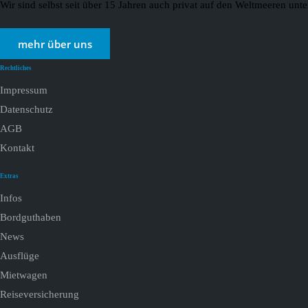
Wir sind selbst seit über 15 Jahren auch privat auf den Weltmeeren un
mehr über uns
Rechtliches
Impressum
Datenschutz
AGB
Kontakt
Extras
Infos
Bordguthaben
News
Ausflüge
Mietwagen
Reiseversicherung