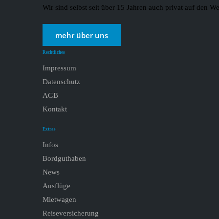
Wir sind selbst seit über 15 Jahren auch privat auf den
mehr über uns
Rechtliches
Impressum
Datenschutz
AGB
Kontakt
Extras
Infos
Bordguthaben
News
Ausflüge
Mietwagen
Reiseversicherung