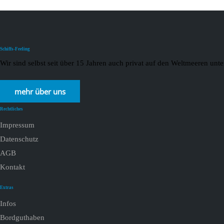
Schiffs-Feeling
Wir sind selbst seit über 15 Jahren auch privat auf den Weltmeeren un
mehr über uns
Rechtliches
Impressum
Datenschutz
AGB
Kontakt
Extras
Infos
Bordguthaben