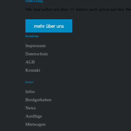
Schiffs-Feeling
Wir sind selbst seit über 15 Jahren auch privat auf den
mehr über uns
Rechtliches
Impressum
Datenschutz
AGB
Kontakt
Extras
Infos
Bordguthaben
News
Ausflüge
Mietwagen