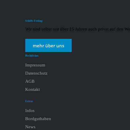
Schiffs-Feeling
Wir sind selbst seit über 15 Jahren auch privat auf den
mehr über uns
Rechtliches
Impressum
Datenschutz
AGB
Kontakt
Extras
Infos
Bordguthaben
News