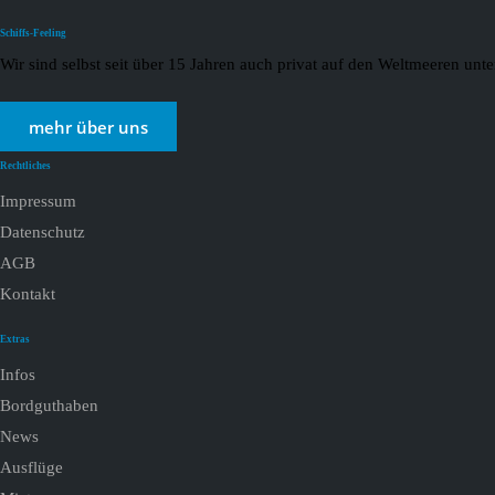
Schiffs-Feeling
Wir sind selbst seit über 15 Jahren auch privat auf den Weltmeeren un
mehr über uns
Rechtliches
Impressum
Datenschutz
AGB
Kontakt
Extras
Infos
Bordguthaben
News
Ausflüge