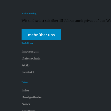
Schiffs-Feeling
Wir sind selbst seit über 15 Jahren auch privat auf den
mehr über uns
Rechtliches
Impressum
Datenschutz
AGB
Kontakt
Extras
Infos
Bordguthaben
News