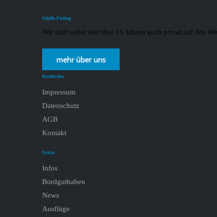
Schiffs-Feeling
Wir sind selbst seit über 15 Jahren auch privat auf den
mehr über uns
Rechtliches
Impressum
Datenschutz
AGB
Kontakt
Extras
Infos
Bordguthaben
News
Ausflüge