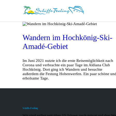
Wandern im Hochkönig-Ski-
Amadé-Gebiet
Im Juni 2021 nutzte ich die erste Reisemöglichkeit nach
Corona und verbrachte ein paar Tage im Aldiana Club
Hochkönig. Dort ging ich Wandern und besuchte
außerdem die Festung Hohenwerfen. Ein paar schöne un
erholsame Tage.
Schiffs-Feeling
Wir sind selbst seit über 15 Jahren auch privat auf den