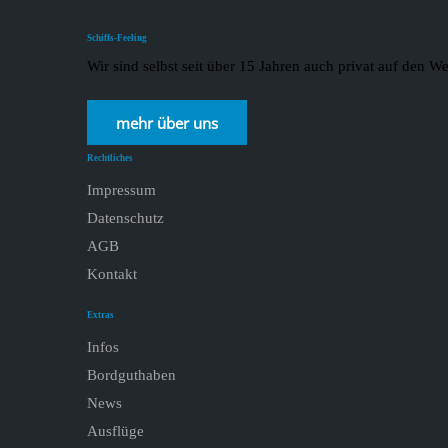
Schiffs-Feeling
Wir sind selbst seit über 15 Jahren auch privat auf den
mehr über uns
Rechtliches
Impressum
Datenschutz
AGB
Kontakt
Extras
Infos
Bordguthaben
News
Ausflüge