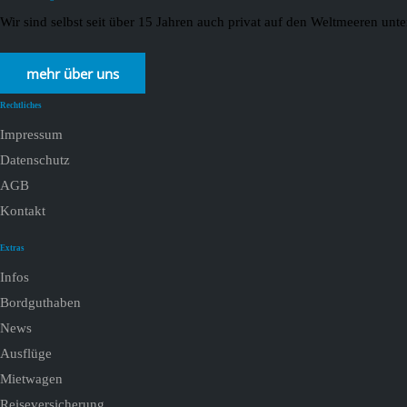
Wir sind selbst seit über 15 Jahren auch privat auf den Weltmeeren un
mehr über uns
Rechtliches
Impressum
Datenschutz
AGB
Kontakt
Extras
Infos
Bordguthaben
News
Ausflüge
Mietwagen
Reiseversicherung