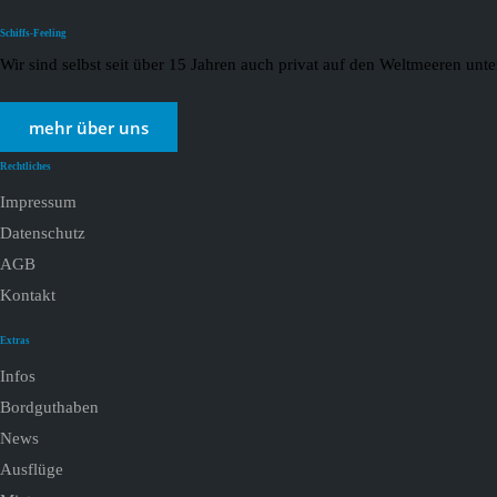
Schiffs-Feeling
Wir sind selbst seit über 15 Jahren auch privat auf den Weltmeeren un
mehr über uns
Rechtliches
Impressum
Datenschutz
AGB
Kontakt
Extras
Infos
Bordguthaben
News
Ausflüge