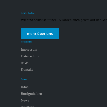
Schiffs-Feeling
Wir sind selbst seit über 15 Jahren auch privat auf den
mehr über uns
Rechtliches
Impressum
Datenschutz
AGB
Kontakt
Extras
Infos
Bordguthaben
News