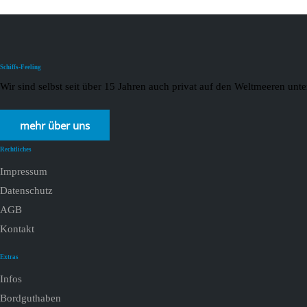
Schiffs-Feeling
Wir sind selbst seit über 15 Jahren auch privat auf den Weltmeeren un
mehr über uns
Rechtliches
Impressum
Datenschutz
AGB
Kontakt
Extras
Infos
Bordguthaben