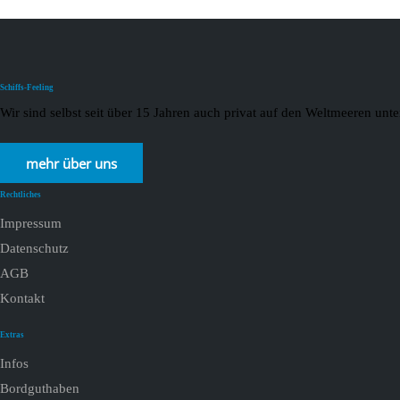
Schiffs-Feeling
Wir sind selbst seit über 15 Jahren auch privat auf den Weltmeeren un
mehr über uns
Rechtliches
Impressum
Datenschutz
AGB
Kontakt
Extras
Infos
Bordguthaben