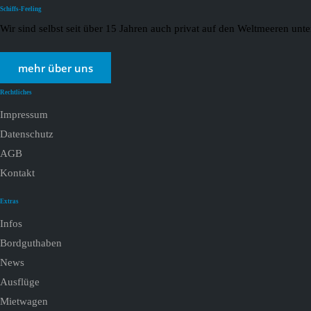
Schiffs-Feeling
Wir sind selbst seit über 15 Jahren auch privat auf den Weltmeeren un
mehr über uns
Rechtliches
Impressum
Datenschutz
AGB
Kontakt
Extras
Infos
Bordguthaben
News
Ausflüge
Mietwagen