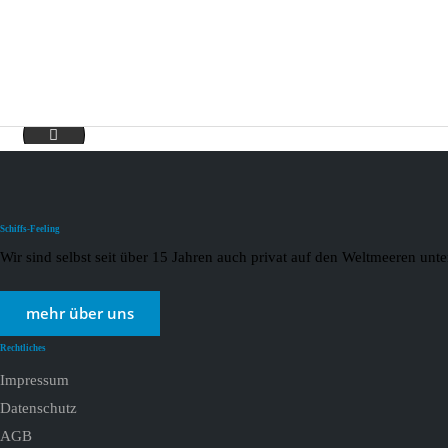
RSSCLogoandTagLockups_PMS7407_4C-min
Schiffs-Feeling
Wir sind selbst seit über 15 Jahren auch privat auf den Weltmeeren un
mehr über uns
Rechtliches
Impressum
Datenschutz
AGB