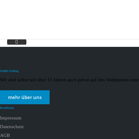
Rhein 2021_page-0003
Schiffs-Feeling
Wir sind selbst seit über 15 Jahren auch privat auf den Weltmeeren un
mehr über uns
Rechtliches
Impressum
Datenschutz
AGB