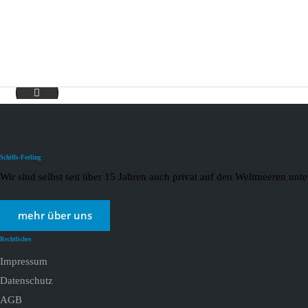
fluss-slider
Schiffs-Feeling
Wir sind selbst seit über 15 Jahren auch privat auf den Weltmeeren un
mehr über uns
Rechtliches
Impressum
Datenschutz
AGB