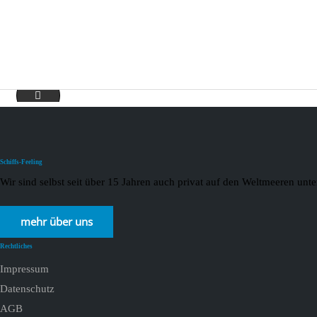
aida-slider
Schiffs-Feeling
Wir sind selbst seit über 15 Jahren auch privat auf den Weltmeeren un
mehr über uns
Rechtliches
Impressum
Datenschutz
AGB