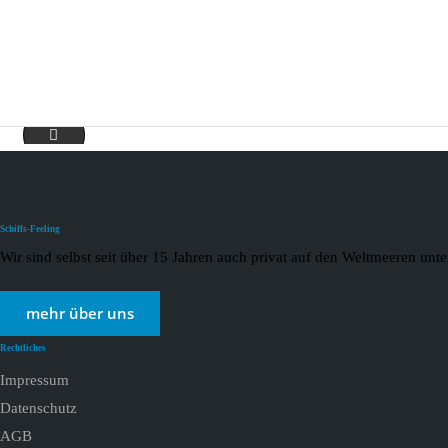
Plantours
Schiffs-Feeling
Wir sind selbst seit über 15 Jahren auch privat auf den Weltmeeren un
mehr über uns
Rechtliches
Impressum
Datenschutz
AGB