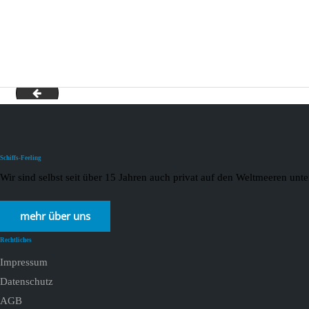
Costa
Schiffs-Feeling
Wir sind selbst seit über 15 Jahren auch privat auf den Weltmeeren un
mehr über uns
Rechtliches
Impressum
Datenschutz
AGB