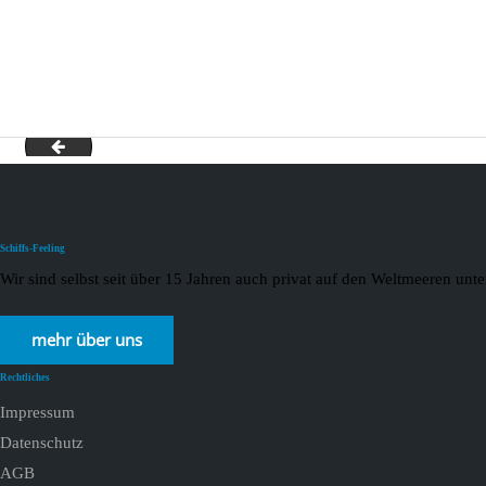
blank-2
Schiffs-Feeling
Wir sind selbst seit über 15 Jahren auch privat auf den Weltmeeren un
mehr über uns
Rechtliches
Impressum
Datenschutz
AGB