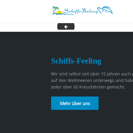
msc-banner
Schiffs-Feeling
Wir sind selbst seit über 15 Jahren auch 
auf den Weltmeeren unterwegs und hab
jeder über 60 Kreuzfahrten gemacht.
Mehr über uns