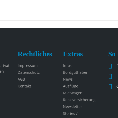
Rechtliches
Extras
So 
privat
Impressum
Infos
en
Datenschutz
Bordguthaben
AGB
News
Kontakt
Ausflüge
Mietwagen
Reiseversicherung
Newsletter
Stories /