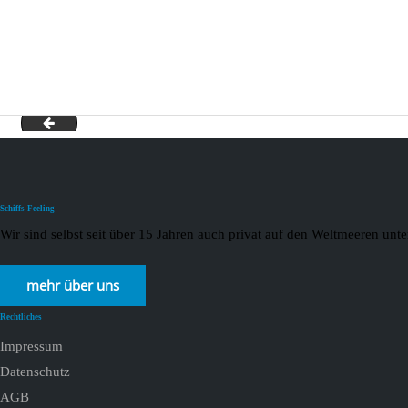
slider-palme
Schiffs-Feeling
Wir sind selbst seit über 15 Jahren auch privat auf den Weltmeeren un
mehr über uns
Rechtliches
Impressum
Datenschutz
AGB