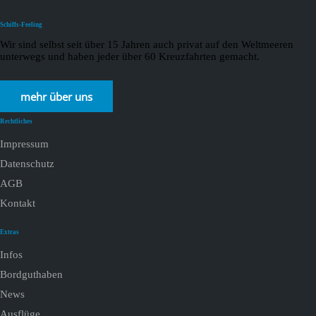
Schiffs-Feeling
Wir sind selbst seit über 15 Jahren auch privat auf den Weltmeeren
unterwegs und haben jeder über 60 Kreuzfahrten gemacht.
mehr über uns
Rechtliches
Impressum
Datenschutz
AGB
Kontakt
Extras
Infos
Bordguthaben
News
Ausflüge