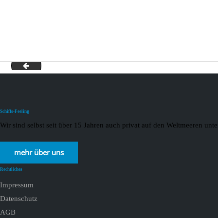
Donau 2021_page-0003
Schiffs-Feeling
Wir sind selbst seit über 15 Jahren auch privat auf den Weltmeeren un
mehr über uns
Rechtliches
Impressum
Datenschutz
AGB