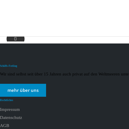
Diverse Flüsse 2021_page-0005
Schiffs-Feeling
Wir sind selbst seit über 15 Jahren auch privat auf den Weltmeeren un
mehr über uns
Rechtliches
Impressum
Datenschutz
AGB