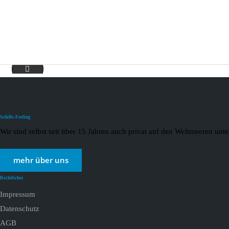
Angebote nature_page-0001
Schiffs-Feeling
Wir sind selbst seit über 15 Jahren auch privat auf den Weltmeeren un
mehr über uns
Rechtliches
Impressum
Datenschutz
AGB