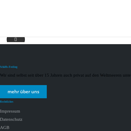
Cunard4-min(1)
Schiffs-Feeling
Wir sind selbst seit über 15 Jahren auch privat auf den Weltmeeren un
mehr über uns
Rechtliches
Impressum
Datenschutz
AGB