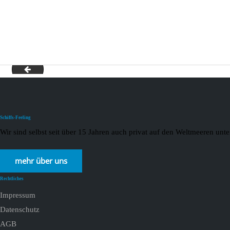
Deluxe-Kreuzfahrten
Schiffs-Feeling
Wir sind selbst seit über 15 Jahren auch privat auf den Weltmeeren un
mehr über uns
Rechtliches
Impressum
Datenschutz
AGB