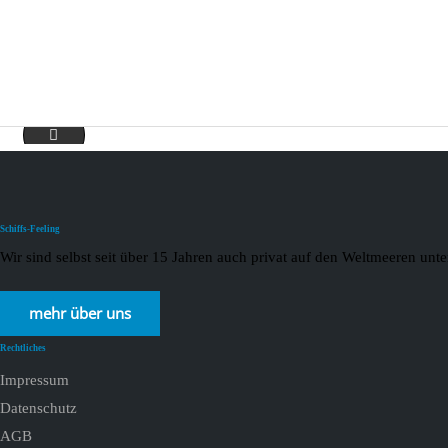
tuibanner
Schiffs-Feeling
Wir sind selbst seit über 15 Jahren auch privat auf den Weltmeeren un
mehr über uns
Rechtliches
Impressum
Datenschutz
AGB