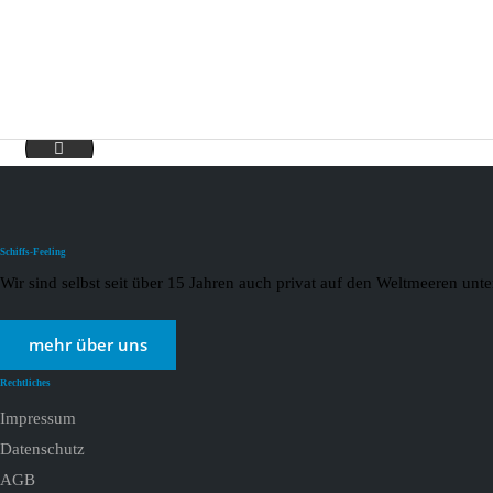
USA-Universal-Studios-Hulk4
Schiffs-Feeling
Wir sind selbst seit über 15 Jahren auch privat auf den Weltmeeren un
mehr über uns
Rechtliches
Impressum
Datenschutz
AGB