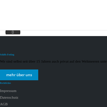
Angebote Nicko 23.01.2021 1_page-0001
Schiffs-Feeling
Wir sind selbst seit über 15 Jahren auch privat auf den Weltmeeren un
mehr über uns
Rechtliches
Impressum
Datenschutz
AGB